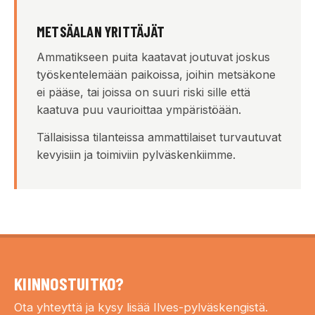
METSÄALAN YRITTÄJÄT
Ammatikseen puita kaatavat joutuvat joskus
työskentelemään paikoissa, joihin metsäkone
ei pääse, tai joissa on suuri riski sille että
kaatuva puu vaurioittaa ympäristöään.
Tällaisissa tilanteissa ammattilaiset turvautuvat
kevyisiin ja toimiviin pylväskenkiimme.
KIINNOSTUITKO?
Ota yhteyttä ja kysy lisää Ilves-pylväskengistä.