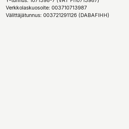
Y-tunnus: 1071398-7 (VAT FI10713987)
Verkkolaskuosoite: 003710713987
Välittäjätunnus: 003721291126 (DABAFIHH)