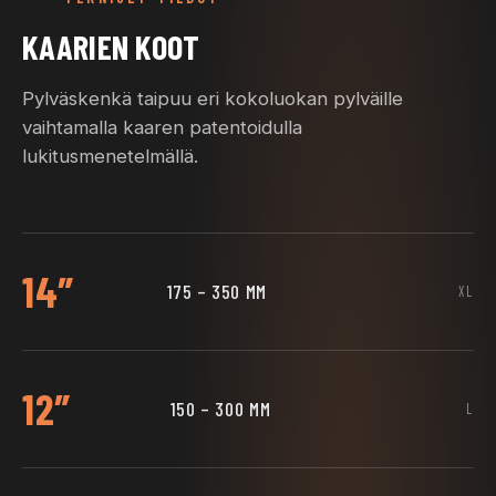
KAARIEN KOOT
Pylväskenkä taipuu eri kokoluokan pylväille
vaihtamalla kaaren patentoidulla
lukitusmenetelmällä.
14″
175 – 350 MM
XL
12″
150 – 300 MM
L